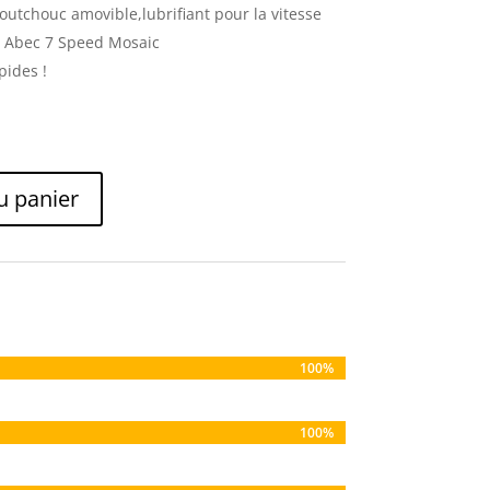
outchouc amovible,lubrifiant pour la vitesse
Z Abec 7 Speed Mosaic
pides !
u panier
100%
100%
100%
100%