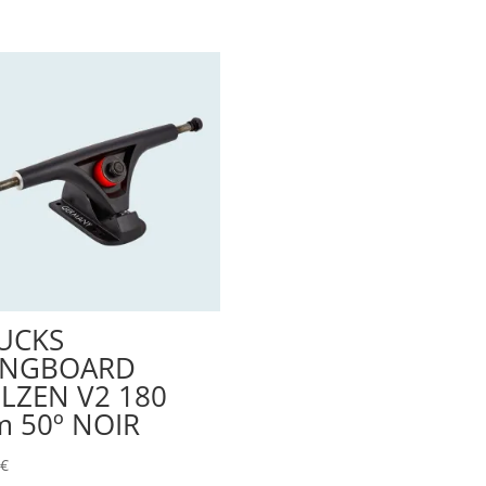
UCKS
ONGBOARD
LZEN V2 180
 50º NOIR
0
€