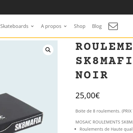
Skateboards
A propos
Shop
Blog
C SK8MAFIA ABEC 7 NOIR
ROULEM
SK8MAF
NOIR
25,00
€
Boite de 8 roulements. (PRIX 
MOSAIC ROULEMENTS SK8MA
Roulements de Haute qual