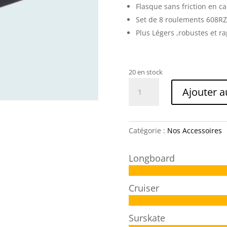
Flasque sans friction en ca
Set de 8 roulements 608R
Plus Légers ,robustes et ra
20 en stock
quantité
Ajouter a
de
ROULEMENTS
MOSAIC
SK8MAFIA
Catégorie :
Nos Accessoires
ABEC
7
Longboard
NOIR
Cruiser
Surskate